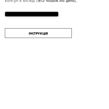
капсул в місяць (
4-5 чашок на день
).
ОТРИМАТИ БЕЗКОШТОВНО
ІНСТРУКЦІЯ