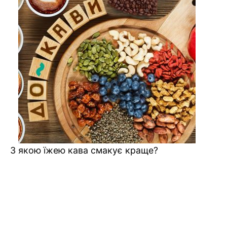
З якою їжею кава смакує краще?