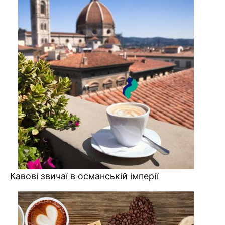
Кавові звичаї в османській імперії