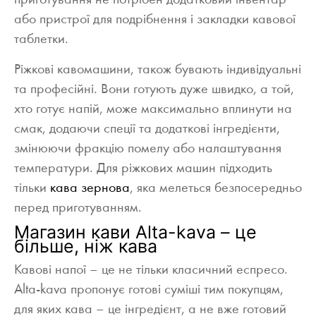
приготування не потрібен додатковий інвентар
або пристрої для подрібнення і закладки кавової
таблетки.
Ріжкові кавомашини, також бувають індивідуальні
та професійні. Вони готують дуже швидко, а той,
хто готує напій, може максимально вплинути на
смак, додаючи спеції та додаткові інгредієнти,
змінюючи фракцію помелу або налаштування
температури. Для ріжкових машин підходить
тільки
кава зернова
, яка мелеться безпосередньо
перед приготуванням.
Магазин кави Alta-kava – це
більше, ніж кава
Кавові напої – це не тільки класичний еспресо.
Alta-kava пропонує готові суміші тим покупцям,
для яких кава – це інгредієнт, а не вже готовий