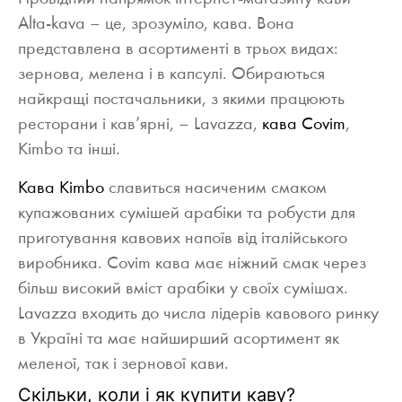
Alta-kava – це, зрозуміло, кава. Вона
представлена в асортименті в трьох видах:
зернова, мелена і в капсулі. Обираються
найкращі постачальники, з якими працюють
ресторани і кав’ярні, – Lavazza,
кава Covim
,
Kimbo та інші.
Кава Kimbo
славиться насиченим смаком
купажованих сумішей арабіки та робусти для
приготування кавових напоїв від італійського
виробника. Covim кава має ніжний смак через
більш високий вміст арабіки у своїх сумішах.
Lavazza входить до числа лідерів кавового ринку
в Україні та має найширший асортимент як
меленої, так і зернової кави.
Скільки, коли і як купити каву?