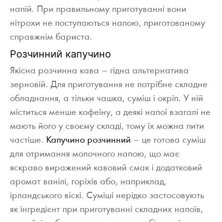
напій. При правильному приготуванні вони
нітрохи не поступаються напою, приготованому
справжнім бариста.
Розчинний капучино
Якісна розчинна кава – гідна альтернатива
зерновій. Для приготування не потрібне складне
обладнання, а тільки чашка, суміш і окріп. У ній
міститься менше кофеїну, а деякі напої взагалі не
мають його у своєму складі, тому їх можна пити
частіше.
Капучино розчинний
– це готова суміш
для отримання молочного напою, що має
яскраво виражений кавовий смак і додатковий
аромат ванілі, горіхів або, наприклад,
ірландського віскі. Суміші нерідко застосовують
як інгредієнт при приготуванні складних напоїв,