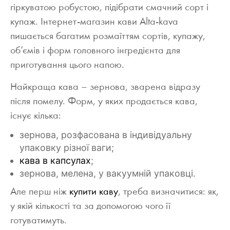
гіркуватою робустою, підібрати смачний сорт і
купаж. Інтернет-магазин кави Alta-kava
пишається багатим розмаїттям сортів, купажу,
об’ємів і форм головного інгредієнта для
приготування цього напою.
Найкраща кава – зернова, зварена відразу
після помелу. Форм, у яких продається кава,
існує кілька:
зернова, розфасована в індивідуальну
упаковку різної ваги;
кава в капсулах
;
зернова, мелена, у вакуумній упаковці.
Але перш ніж
купити каву
, треба визначитися: як,
у якій кількості та за допомогою чого її
готуватимуть.