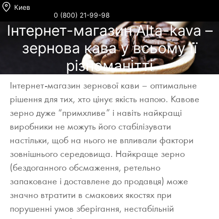
Киев
0 (800) 21-99-98
Інтернет-магазин Alta-kava –
зернова кава у всьому її
різноманітті
Інтернет-магазин зернової кави – оптимальне
рішення для тих, хто цінує якість напою. Кавове
зерно дуже “примхливе” і навіть найкращі
виробники не можуть його стабілізувати
настільки, щоб на нього не впливали фактори
зовнішнього середовища. Найкраще зерно
(бездоганного обсмаження, ретельно
запаковане і доставлене до продавця) може
значно втратити в смакових якостях при
порушенні умов зберігання, нестабільній