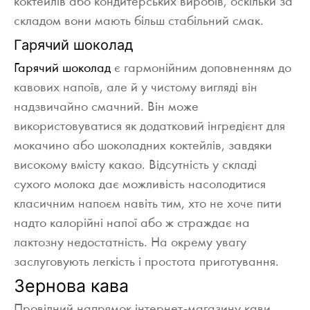
коктейлів або кондитерських виробів, оскільки за
складом вони мають більш стабільний смак.
Гарячий шоколад
Гарячий шоколад
є гармонійним доповненням до
кавових напоїв, але й у чистому вигляді він
надзвичайно смачний. Він може
використовуватися як додатковий інгредієнт для
мокачино або шоколадних коктейлів, завдяки
високому вмісту какао. Відсутність у складі
сухого молока дає можливість насолодитися
класичним напоєм навіть тим, хто не хоче пити
надто калорійні напої або ж страждає на
лактозну недостатність. На окрему увагу
заслуговують легкість і простота приготування.
Зернова кава
Провідний напрямок інтернет-магазину кави