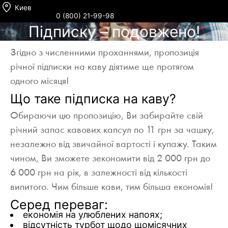
Киев
0 (800) 21-99-98
Підписку – подовжено!
Згідно з численними проханнями, пропозиція
річної підписки на каву діятиме ще протягом
одного місяця!
Що таке підписка на каву?
Обираючи цю пропозицію, Ви забирайте свій
річний запас кавових капсул по 11 грн за чашку,
незалежно від звичайної вартості і купажу. Таким
чином, Ви зможете зекономити від 2 000 грн до
6 000 грн на рік, в залежності від кількості
випитого. Чим більше кави, тим більша економія!
Серед переваг:
економія на улюблених напоях;
відсутність турбот щодо щомісячних