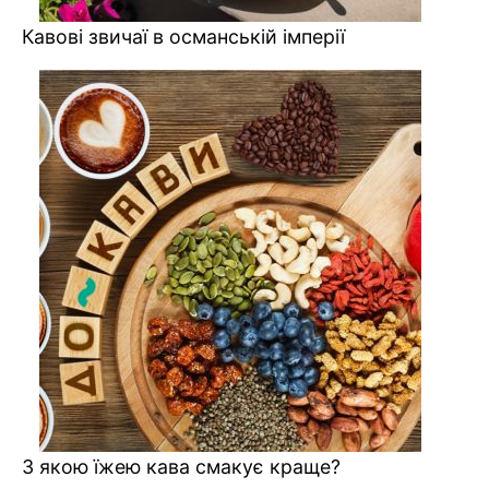
Кавові звичаї в османській імперії
З якою їжею кава смакує краще?