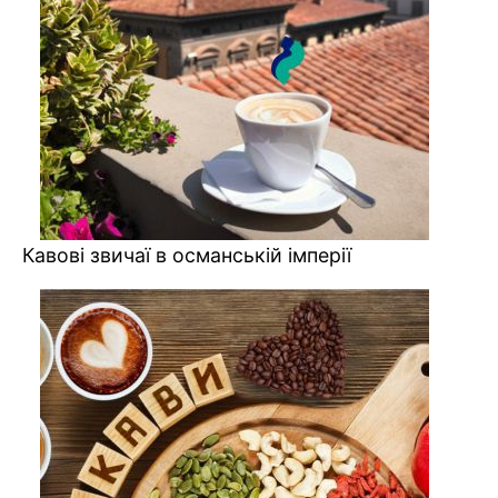
Кавові звичаї в османській імперії