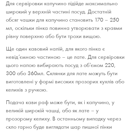
Для сервіровки капучино підійде максимально
широкий у верхній частині посуд. Достатній
обсяг чашки для капучино становить 170 – 250
мл, оскільки пінка повинна утворювати з краями
рівну поверхню або бути трохи вищою.
Ще один кавовий напій, для якого пінка є
невід’ємною частиною – це лате. Для сервіровки
цього напою вибирають посуд з об’ємом 220,
300 або 360мл. Склянки для лате можуть бути
виготовлені у формі високих прозорих кухлів або
келихів з ручкою.
Подача кави раф може бути, як і капучино, у
великій широкій чашці, або як лате – у
прозорому келиху. В останньому випадку через
скло гарно буде виглядати шар пишної пінки