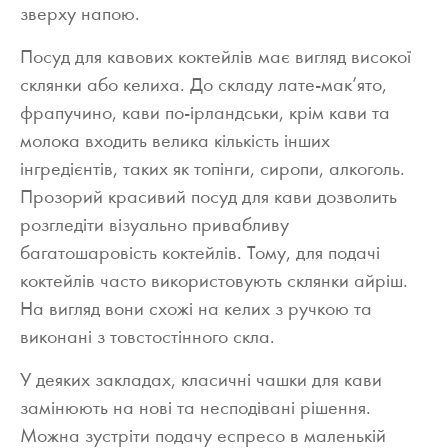
зверху напою.
Посуд для кавових коктейлів має вигляд високої
склянки або келиха. До складу лате-мак’ято,
фрапучино, кави по-ірландськи, крім кави та
молока входить велика кількість інших
інгредієнтів, таких як топінги, сиропи, алкоголь.
Прозорий красивий посуд для кави дозволить
розгледіти візуально привабливу
багатошаровість коктейлів. Тому, для подачі
коктейлів часто використовують склянки айріш.
На вигляд вони схожі на келих з ручкою та
виконані з товстостінного скла.
У деяких закладах, класичні чашки для кави
замінюють на нові та несподівані рішення.
Можна зустріти подачу еспресо в маленькій