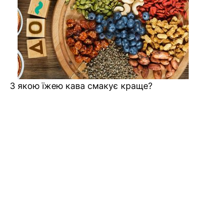
З якою їжею кава смакує краще?