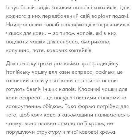
Існує безліч видів кавових напоїв і коктейлів, і для
кожного з них передбачений свій варіант подачі.
Найпростіший спосіб класифікації всіх різновидів
чашок для кави, – за типом напоїв, які в них
подають: чашки для еспресо, американо,
капучино, лате, кавових коктейлів.
Для початку трохи розповімо про традиційну
італійську чашку для кави еспресо, оскільки це
головний напій у світі кави та на його основі
готують безліч інших напоїв. Класичні чашки для
кави еспресо – це посуд з товстими стінками та
заокругленим обідком. Така форма потрібна для
того, щоб коли кава з кавомашини наливається в
чашку, вона плавно стікала по її краям, не
порушуючи структуру ніжної кавової крема.