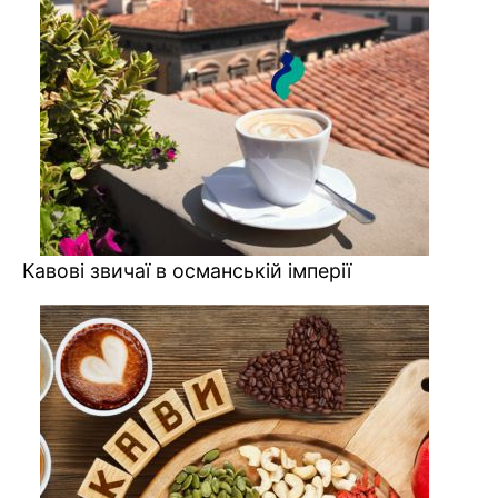
Кавові звичаї в османській імперії