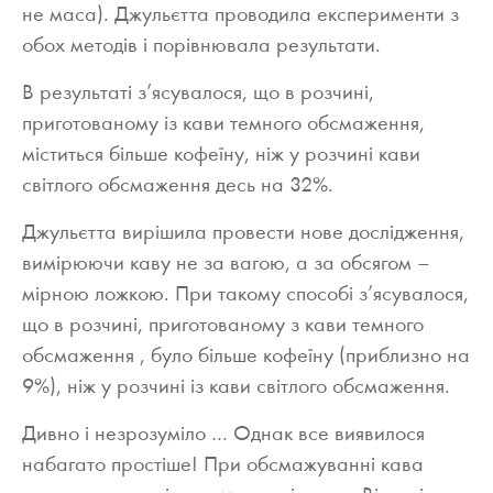
не маса). Джульєтта проводила експерименти з
обох методів і порівнювала результати.
В результаті з’ясувалося, що в розчині,
приготовано
му із кави темного обсмаження
,
міститься більше кофеїну, ніж у розчині кави
світлого обсмаження десь
на 3
2%.
Джульєтта вирішила провести нове дослідження,
вимірюючи каву не за вагою, а за обсягом –
мірною ложкою. При такому способі з’ясувалося,
що в розчині, приготованому
з кави темного
обсмаження
, було більше кофеїну (приблизно на
9%), ніж у розчині із кави світ
лого обсмаження.
Дивно і незрозуміло … Однак все виявилося
набагато простіше! При обсмажуванні кава