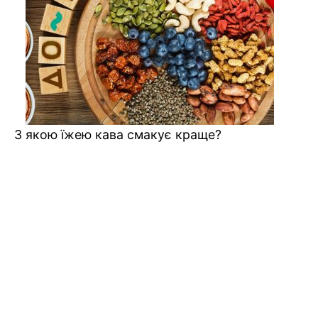
З якою їжею кава смакує краще?