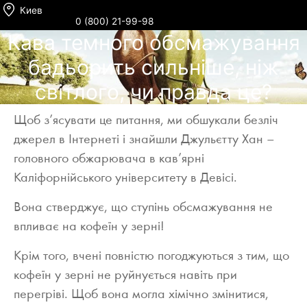
Киев
0 (800) 21-99-98
Кава темного обсмажування
бадьорить сильніше, ніж
світлого, чи правда це?
Щоб з’ясувати це питання, ми обшукали безліч
джерел в Інтернеті і знайшли Джульєтту Хан –
головного обжарювача в кав’ярні
Каліфорнійського університету в Девісі.
Вона стверджує, що ступінь обсмажування не
впливає на кофеїн у зерні!
Крім того, вчені повністю погоджуються з тим, що
кофеїн у зерні не руйнується навіть при
перегріві. Щоб вона могла хімічно змінитися,