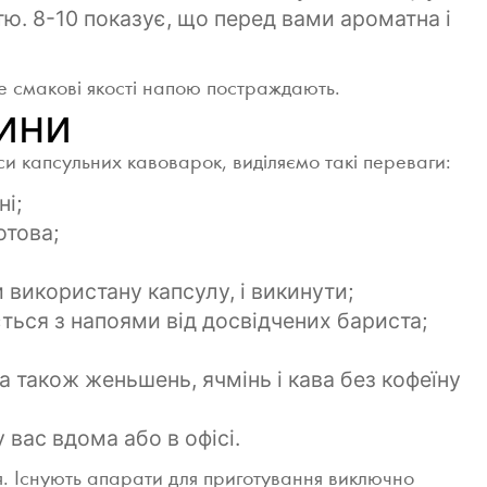
тю. 8-10 показує, що перед вами ароматна і
е смакові якості напою постраждають.
ини
и капсульних кавоварок, виділяємо такі переваги:
ні;
отова;
використану капсулу, і викинути;
ься з напоями від досвідчених бариста;
а також женьшень, ячмінь і кава без кофеїну
 вас вдома або в офісі.
я. Існують апарати для приготування виключно