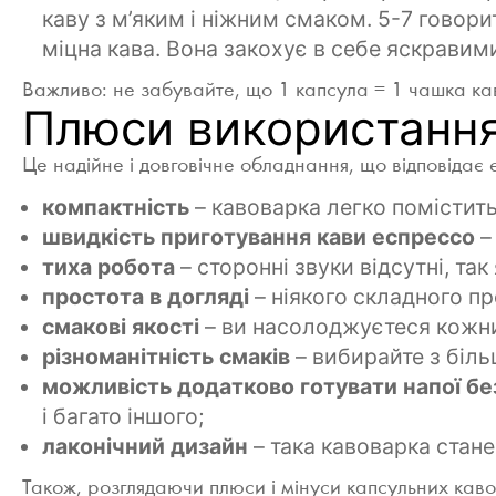
каву з м’яким і ніжним смаком. 5-7 говор
міцна кава. Вона закохує в себе яскрави
Важливо: не забувайте, що 1 капсула = 1 чашка ка
Плюси використання
Це надійне і довговічне обладнання, що відповідає
компактність
– кавоварка легко поміститьс
швидкість приготування кави еспрессо
–
тиха робота
– сторонні звуки відсутні, та
простота в догляді
– ніякого складного п
смакові якості
– ви насолоджуєтеся кожни
різноманітність смаків
– вибирайте з більш
можливість додатково готувати напої бе
і багато іншого;
лаконічний дизайн
– така кавоварка стане
Також, розглядаючи плюси і мінуси капсульних кав