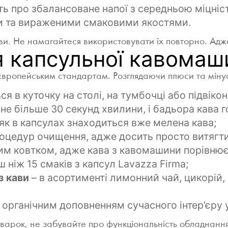
ить про збалансоване напої з середньою міцніс
ми та вираженими смаковими якостями.
ви. Не намагайтеся використовувати їх повторно. Адж
 капсульної кавомаш
 європейським стандартам. Розглядаючи плюси та мінус
я в куточку на столі, на тумбочці або підвікон
 не більше 30 секунд хвилини, і бадьора кава г
к як в капсулах знаходиться вже мелена кава;
роцедур очищення, адже досить просто витягти 
м ковтком, адже кава з кавомашини порівнюєт
 ніж 15 смаків з капсул Lavazza Firma;
з кави
– в асортименті лимонний чай, цикорій, 
 органічним доповненням сучасного інтер’єру у
оварок, не забувайте про функціональність обладнанн