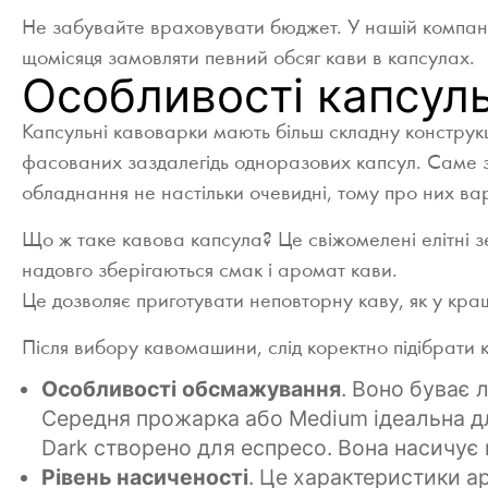
Не забувайте враховувати бюджет. У нашій компа
щомісяця замовляти певний обсяг кави в капсулах.
Особливості капсул
Капсульні кавоварки мають більш складну конструкц
фасованих заздалегідь одноразових капсул. Саме за
обладнання не настільки очевидні, тому про них ва
Що ж таке кавова капсула? Це свіжомелені елітні зе
надовго зберігаються смак і аромат кави.
Це дозволяє приготувати неповторну каву, як у кра
Після вибору кавомашини, слід коректно підібрати 
Особливості обсмажування
. Воно буває 
Середня прожарка або Medium ідеальна дл
Dark створено для еспресо. Вона насичує
Рівень насиченості
. Це характеристики а