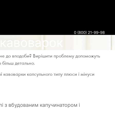
0 (800) 21-99-98
 кавоварок
ам не до вподоби? Вирішити проблему допоможуть
 більш детально.
 кавоварки капсульного типу плюси і мінуси
лі з вбудованим капучинатором і