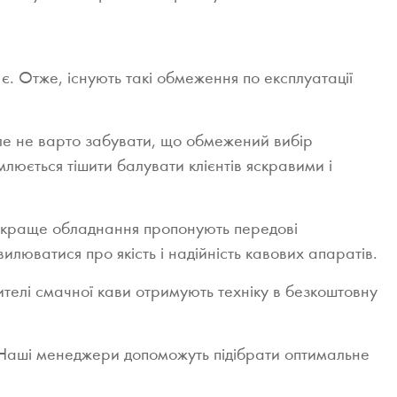
ж є. Отже, існують такі обмеження по експлуатації
Але не варто забувати, що обмежений вибір
люється тішити балувати клієнтів яскравими і
айкраще обладнання пропонують передові
люватися про якість і надійність кавових апаратів.
ителі смачної кави отримують техніку в безкоштовну
! Наші менеджери допоможуть підібрати оптимальне