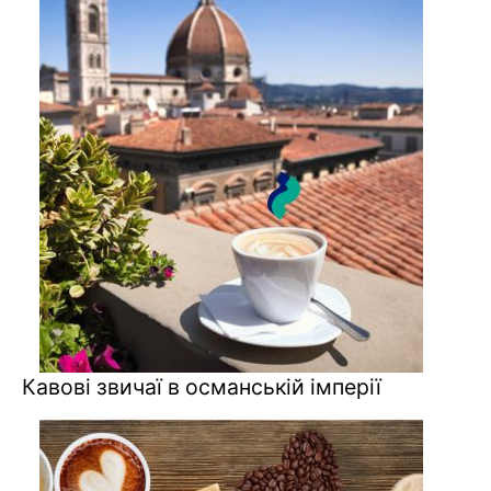
Кавові звичаї в османській імперії