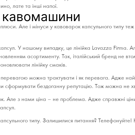
ино, лате та інші напої.
ї кавомашини
ьки плюси. Але і мінуси у кавоварок капсульного типу те
апсул. У нашому випадку, це лінійка Lavazza Firma. 
овленням асортименту. Так, італійський бренд не втом
новлювати лінійку смаків.
і перевагою можна трактувати і як перевага. Адже н
гли сформувати бездоганну репутацію. Тож можна не хви
к. Але з нами ціна – не проблема. Адже справжні цін
капсул.
 капсульного типу. Залишилися питання? Телефонуйте