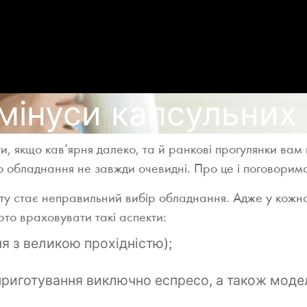
мінуси капсульних
ути, якщо кав’ярня далеко, та й ранкові прогулянки в
о обладнання не завжди очевидні. Про це і поговоримо
 стає неправильний вибір обладнання. Адже у кожної
рто враховувати такі аспекти:
ня з великою прохідністю);
приготування виключно еспресо, а також моде