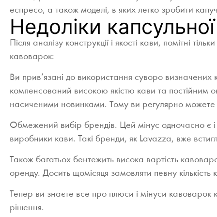
еспресо, а також моделі, в яких легко зробити капуч
Недоліки капсульно
Після аналізу конструкції і якості кави, помітні тіл
кавоварок:
Ви прив’язані до використання суворо визначених к
компенсований високою якістю кави та постійним он
насиченими новинками. Тому ви регулярно можете о
Обмежений вибір брендів. Цей мінус одночасно є 
виробники кави. Такі бренди, як Lavazza, вже всти
Також багатьох бентежить висока вартість кавоваро
оренду. Досить щомісяця замовляти певну кількість 
Тепер ви знаєте все про плюси і мінуси кавоварок
рішення.