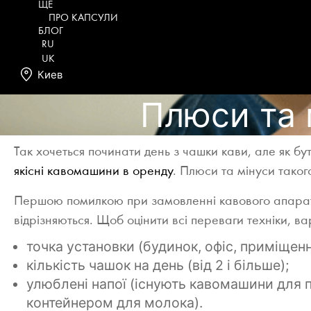
ЩЕ
ПРО КАПСУЛИ
БЛОГ
RU
UK
Киев
Плюси та 
Так хочеться починати день з чашки кави, але як б
якісні кавомашини в оренду
. Плюси та мінуси таког
Першою помилкою при замовленні кавового апарату
відрізняються. Щоб оцінити всі переваги техніки, ва
точка установки (будинок, офіс, приміщен
кількість чашок на день (від 2 і більше);
улюблені напої (існують кавомашини для 
контейнером для молока).