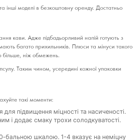
 та інші моделі в безкоштовну оренду. Достатньо
ання кави. Адже підбадьорливий напій готують з
мають багато прихильників. Плюси та мінуси такого
о більше, ніж обмежень.
апсулу. Таким чином, усередині кожної упаковки
ахуйте такі моменти:
я для підвищення міцності та насиченості.
им і додає смаку трохи солодкуватості.
10-бальною шкалою. 1-4 вказує на неміцну