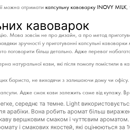
нії можна отримати
капсульну кавоварку INOVY MILK
,
ьних кавоварок
ію. Мова зовсім не про дизайн, а про метод приготув
вдяки зручності у приготуванні капсульні кавоварки 
рто поговорити більш детально. Адже переваг набагат
рна натуральної кави, які після помолу помістили в к
щих бариста, не виходячи з залишаючи дому чи офісу.
капсули. Адже смак кави залежить саме від купажу. Вр
легке, середнє та темне. Light використовуєтьс
я арабіки. Вона робить аромат більш виражен
 каву вершковим смаком і чуттєвим ароматом.
ромату і смакових якостей, які оцінюються за 