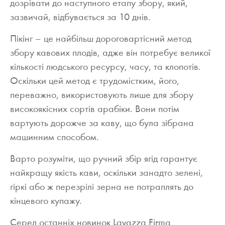
дозрівати до наступного етапу збору, який,
зазвичай, відбувається за 10 днів.
Пікінг – це найбільш дороговартісний метод
збору кавових плодів, адже він потребує великої
кількості людського ресурсу, часу, та клопотів.
Оскільки цей метод є трудомістким, його,
переважно, використовують лише для збору
високоякісних сортів арабіки. Вони потім
вартують дорожче за каву, що була зібрана
машинним способом.
Варто розуміти, що ручний збір ягід гарантує
найкращу якість кави, оскільки занадто зелені,
гіркі або ж перезрілі зерна не потраплять до
кінцевого купажу.
Серед останніх новинок Lavazza Firma