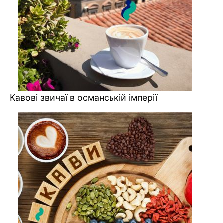
Кавові звичаї в османській імперії