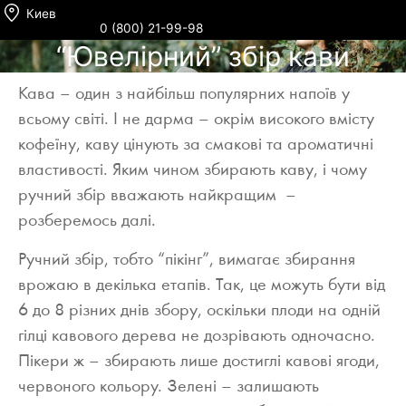
Киев
0 (800) 21-99-98
“Ювелірний” збір кави
Кава – один з найбільш популярних напоїв у
всьому світі. І не дарма – окрім високого вмісту
кофеїну, каву цінують за смакові та ароматичні
властивості. Яким чином збирають каву, і чому
ручний збір вважають найкращим –
розберемось далі.
Ручний збір, тобто “пікінг”, вимагає збирання
врожаю в декілька етапів. Так, це можуть бути від
6 до 8 різних днів збору, оскільки плоди на одній
гілці кавового дерева не дозрівають одночасно.
Пікери ж – збирають лише достиглі кавові ягоди,
червоного кольору. Зелені – залишають