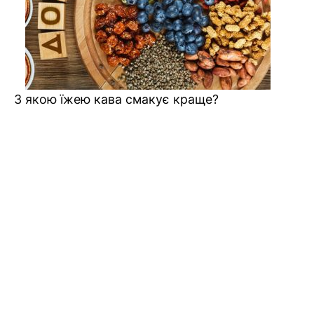
З якою їжею кава смакує краще?